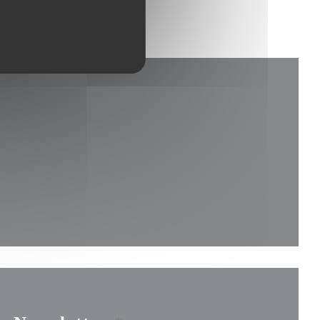
e nouvelle fenêtre))
enêtre))
velle fenêtre))