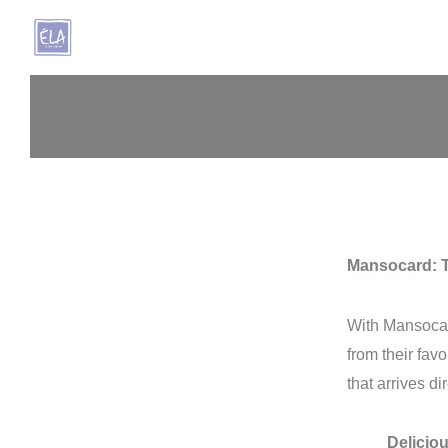
Personnalisation de vos choix en matière de cookies
Mansocard: Th
With Mansocard
from their fav
that arrives di
Delicio