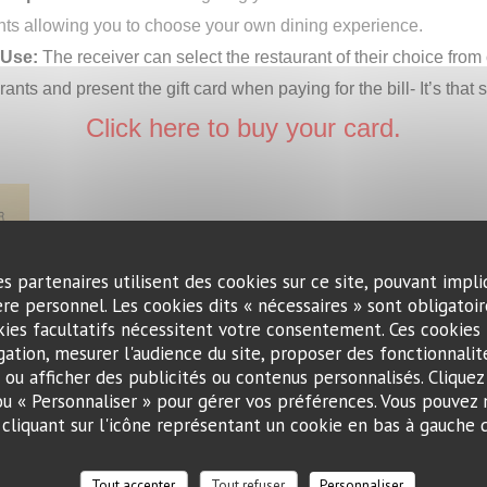
nts allowing you to choose your own dining experience.
 Use:
The receiver can select the restaurant of their choice from o
rants and present the gift card when paying for the bill- It’s that 
Click here to buy your card.
es partenaires utilisent des cookies sur ce site, pouvant impli
re personnel. Les cookies dits « nécessaires » sont obligatoire
kies facultatifs nécessitent votre consentement. Ces cookies 
gation, mesurer l'audience du site, proposer des fonctionnalité
) ou afficher des publicités ou contenus personnalisés. Cliquez
 ou « Personnaliser » pour gérer vos préférences. Vous pouvez 
liquant sur l'icône représentant un cookie en bas à gauche d
Tout accepter
Tout refuser
Personnaliser