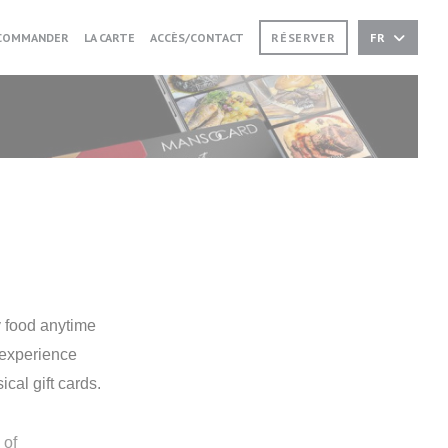
((OUVRE UNE NOUVELLE FENÊTRE))
((OUVRE UNE NOUVELLE FENÊTRE))
COMMANDER
LA CARTE
ACCÈS/CONTACT
RÉSERVER
FR
y food anytime
 experience
ical gift cards.
 of