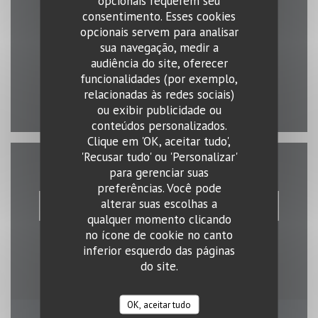
opcionais requerem seu
Mapa e Contacto
consentimento. Esses cookies
opcionais servem para analisar
((abre num
37B, Ave. John F. Kennedy L-1855 Luxembourg
sua navegação, medir a
audiência do site, oferecer
26 68 46 83
funcionalidades (por exemplo,
relacionadas às redes sociais)
Facebook ((abre numa nova janel
Instagram ((abre numa nov
ou exibir publicidade ou
conteúdos personalizados.
Clique em 'OK, aceitar tudo',
'Recusar tudo' ou 'Personalizar'
para gerenciar suas
Contacte-nos
preferências. Você pode
alterar suas escolhas a
RESERVAR UMA MESA
qualquer momento clicando
no ícone de cookie no canto
inferior esquerdo das páginas
do site.
OK, aceitar tudo