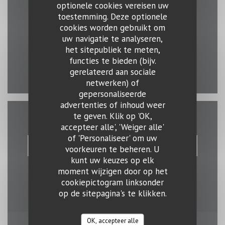
optionele cookies vereisen uw
Plattegrond en Contact
toestemming. Deze optionele
((opent in
37B, Ave. John F. Kennedy L-1855 Luxembourg
cookies worden gebruikt om
uw navigatie te analyseren,
26 68 46 83
het sitepubliek te meten,
functies te bieden (bijv.
Facebook ((opent in een nieuw ve
Instagram ((opent in een n
gerelateerd aan sociale
netwerken) of
gepersonaliseerde
advertenties of inhoud weer
te geven. Klik op 'OK,
accepteer alle', 'Weiger alle'
Neem contact met ons op
of 'Personaliseer' om uw
RESERVEER EEN TAFEL
voorkeuren te beheren. U
kunt uw keuzes op elk
moment wijzigen door op het
cookiepictogram linksonder
op de sitepagina's te klikken.
OK, accepteer alle