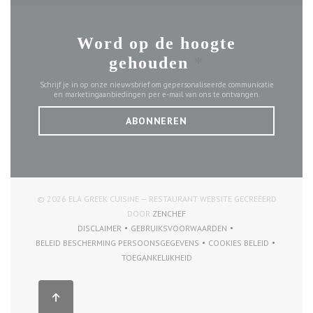
Word op de hoogte
gehouden
*
Schrijf je in op onze nieuwsbrief om gepersonaliseerde communicatie
en marketingaanbiedingen per e-mail van ons te ontvangen.
ABONNEREN
© 2026 ELA GREEK CUISINE — RESTAURANT WEBSITE GECREËERD
((OPENT IN EEN NIEUW VENSTER))
DOOR
ZENCHEF
DISCLAIMER
GEBRUIKSVOORWAARDEN
((OPENT IN EEN NIEUW VENSTER))
((OPENT IN EEN NIEUW VENSTER))
BELEID BESCHERMING PERSOONSGEGEVENS
COOKIES BELEID
((OPENT IN EEN NIEUW VENSTER))
((OPENT IN EEN NI
TOEGANKELIJKHEID
((OPENT IN EEN NIEUW VENSTER))