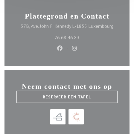
Plattegrond en Contact
((opent in
37B, Ave. John F. Kennedy L-1855 Luxembourg
26 68 46 83
Facebook ((opent in een nieuw ve
Instagram ((opent in een n
Neem contact met ons op
RESERVEER EEN TAFEL