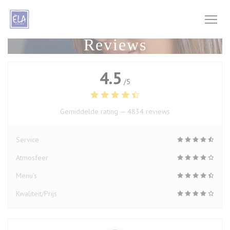
Cookies beheer paneel
Reviews
4.5
/5
Gemiddelde rating —
4834 reviews
Service
Atmosfeer
Menu's
Kwaliteit/Prijs