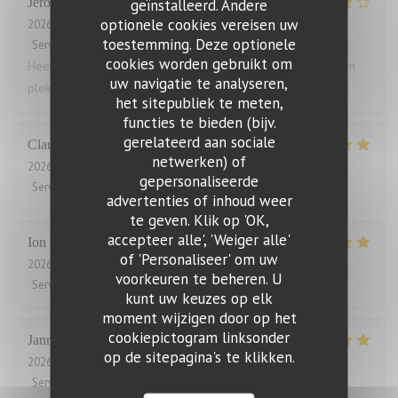
Jeroen
T
geïnstalleerd. Andere
optionele cookies vereisen uw
2026-08-03
- 18:30 - Gasten 4
toestemming. Deze optionele
Service
:
5
/5
Atmosfeer
:
4
/5
Keuken
:
5
/5
Kwaliteit / Prijs
:
4
/5
cookies worden gebruikt om
Heerlijk gegeten. Grote porties, zelden zo vol gezeten. Geen
uw navigatie te analyseren,
plek voor een toetje.
het sitepubliek te meten,
functies te bieden (bijv.
gerelateerd aan sociale
Claude
B
netwerken) of
2026-07-31
- 19:45 - Gasten 2
gepersonaliseerde
Service
:
5
/5
Atmosfeer
:
5
/5
Keuken
:
5
/5
Kwaliteit / Prijs
:
5
/5
advertenties of inhoud weer
te geven. Klik op 'OK,
accepteer alle', 'Weiger alle'
Ion
P
of 'Personaliseer' om uw
2026-07-31
- 21:30 - Gasten 2
voorkeuren te beheren. U
Service
:
5
/5
Atmosfeer
:
5
/5
Keuken
:
5
/5
Kwaliteit / Prijs
:
5
/5
kunt uw keuzes op elk
moment wijzigen door op het
cookiepictogram linksonder
Janne
V
op de sitepagina's te klikken.
2026-07-31
- 12:00 - Gasten 2
Service
:
5
/5
Atmosfeer
:
5
/5
Keuken
:
5
/5
Kwaliteit / Prijs
:
5
/5