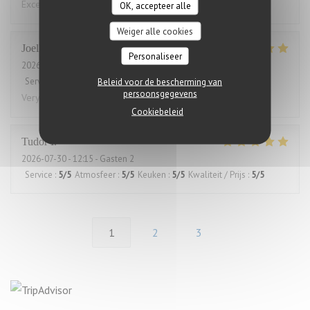
Excellent food and service. Also good for low card diet.
OK, accepteer alle
Weiger alle cookies
Joelle
L
Personaliseer
2026-07-30
- 12:00 - Gasten 2
Service
:
5
/5
Atmosfeer
Beleid voor de bescherming van
:
5
/5
Keuken
:
5
/5
Kwaliteit / Prijs
:
5
/5
persoonsgegevens
Very good and always great service
Cookiebeleid
Tudor
I
2026-07-30
- 12:15 - Gasten 2
Service
:
5
/5
Atmosfeer
:
5
/5
Keuken
:
5
/5
Kwaliteit / Prijs
:
5
/5
1
2
3