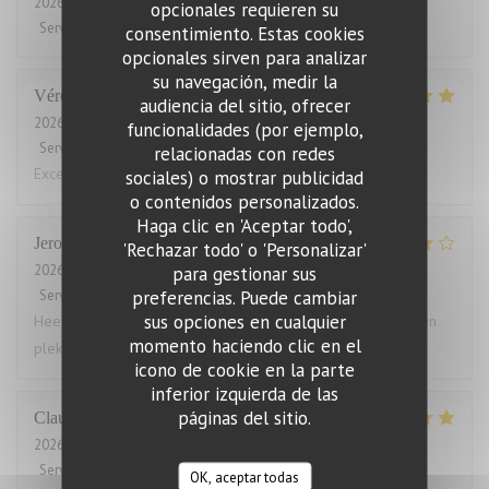
2026-08-04
- 12:15 - Invitados 2
opcionales requieren su
Servicio
:
5
/5
Ambiente
:
3
/5
Menú
:
5
/5
Calidad / Precio
:
4
/5
consentimiento. Estas cookies
opcionales sirven para analizar
su navegación, medir la
Véronique
M
audiencia del sitio, ofrecer
2026-08-01
- 19:15 - Invitados 3
funcionalidades (por ejemplo,
Servicio
:
5
/5
Ambiente
:
4
/5
Menú
:
5
/5
Calidad / Precio
:
4
/5
relacionadas con redes
Excellent!
sociales) o mostrar publicidad
o contenidos personalizados.
Haga clic en 'Aceptar todo',
Jeroen
T
'Rechazar todo' o 'Personalizar'
2026-08-03
- 18:30 - Invitados 4
para gestionar sus
preferencias. Puede cambiar
Servicio
:
5
/5
Ambiente
:
4
/5
Menú
:
5
/5
Calidad / Precio
:
4
/5
sus opciones en cualquier
Heerlijk gegeten. Grote porties, zelden zo vol gezeten. Geen
momento haciendo clic en el
plek voor een toetje.
icono de cookie en la parte
inferior izquierda de las
páginas del sitio.
Claude
B
2026-07-31
- 19:45 - Invitados 2
Servicio
:
5
/5
Ambiente
:
5
/5
Menú
:
5
/5
Calidad / Precio
:
5
/5
OK, aceptar todas