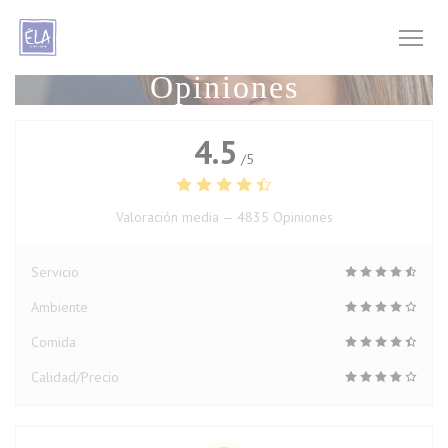
Personalización de sus opciones de cookies
Opiniones
4.5
/5
Valoración media —
4835 Opiniones
Servicio
Ambiente
Comida
Calidad/Precio