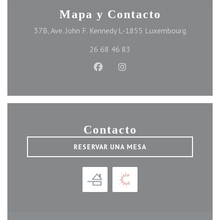
Mapa y Contacto
((abre en 
37B, Ave. John F. Kennedy L-1855 Luxembourg
26 68 46 83
Facebook ((abre en una nueva ve
Instagram ((abre en una n
Contacto
RESERVAR UNA MESA