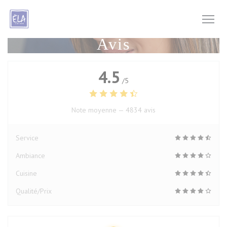
Personnalisation de vos choix en matière de cookies
Avis
4.5
/5
Note moyenne —
4834 avis
Service
Ambiance
Cuisine
Qualité/Prix