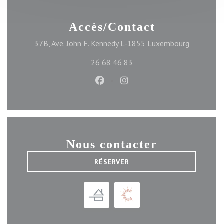
Accès/Contact
((ouvre un
37B, Ave. John F. Kennedy L-1855 Luxembourg
26 68 46 83
Facebook ((ouvre une nouvelle f
Instagram ((ouvre une nou
Nous contacter
RÉSERVER