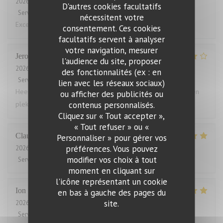
2026-08-01
- 19:15 - Couverts 3
D'autres cookies facultatifs
Service
:
5
/5
Ambiance
:
4
/5
Cuisine
:
5
/5
Qualité / Prix
:
4
/5
nécessitent votre
Excellent!
consentement. Ces cookies
facultatifs servent à analyser
votre navigation, mesurer
Jeroen
T
l'audience du site, proposer
2026-08-03
- 18:30 - Couverts 4
des fonctionnalités (ex : en
Service
:
5
/5
Ambiance
:
4
/5
Cuisine
:
5
/5
Qualité / Prix
:
4
/5
lien avec les réseaux sociaux)
Heerlijk gegeten. Grote porties, zelden zo vol gezeten. Geen
ou afficher des publicités ou
contenus personnalisés.
plek voor een toetje.
Cliquez sur « Tout accepter »,
« Tout refuser » ou «
Claude
B
Personnaliser » pour gérer vos
préférences. Vous pouvez
2026-07-31
- 19:45 - Couverts 2
modifier vos choix à tout
Service
:
5
/5
Ambiance
:
5
/5
Cuisine
:
5
/5
Qualité / Prix
:
5
/5
moment en cliquant sur
l'icône représentant un cookie
Ion
P
en bas à gauche des pages du
site.
2026-07-31
- 21:30 - Couverts 2
Service
:
5
/5
Ambiance
:
5
/5
Cuisine
:
5
/5
Qualité / Prix
:
5
/5