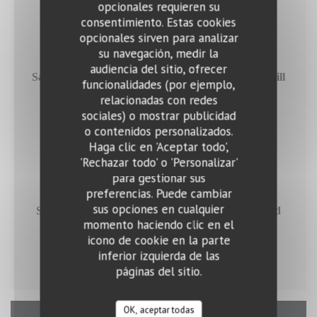
opcionales requieren su
consentimiento. Estas cookies
THURSDAY
opcionales sirven para analizar
su navegación, medir la
audiencia del sitio, ofrecer
Salmon in herbs crust with beetroot and mustard dill
funcionalidades (por ejemplo,
sauce
relacionadas con redes
15,90 EUR
sociales) o mostrar publicidad
o contenidos personalizados.
Haga clic en 'Aceptar todo',
FRIDAY
'Rechazar todo' o 'Personalizar'
para gestionar sus
preferencias. Puede cambiar
sus opciones en cualquier
Soutzoukakia with rice (Beef mince with spices and
momento haciendo clic en el
tomato sauce)
icono de cookie en la parte
15,90 EUR
inferior izquierda de las
páginas del sitio.
OK, aceptar todas