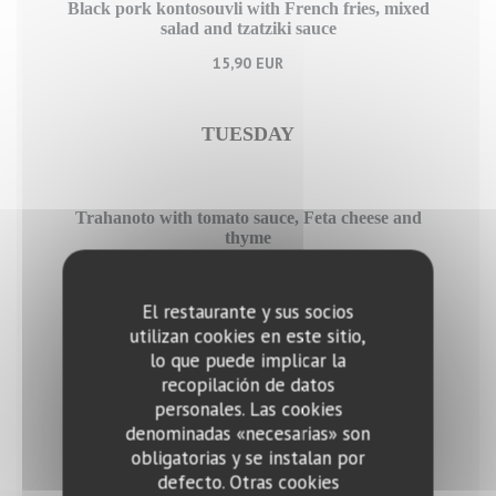
Black pork kontosouvli with French fries, mixed
salad and tzatziki sauce
15,90 EUR
TUESDAY
Trahanoto with tomato sauce, Feta cheese and
thyme
15,90 EUR
El restaurante y sus socios
utilizan cookies en este sitio,
WEDNESDAY
lo que puede implicar la
recopilación de datos
personales. Las cookies
Chicken ragout with hilopites & Graviera cheese
denominadas «necesarias» son
obligatorias y se instalan por
15,90 EUR
defecto. Otras cookies