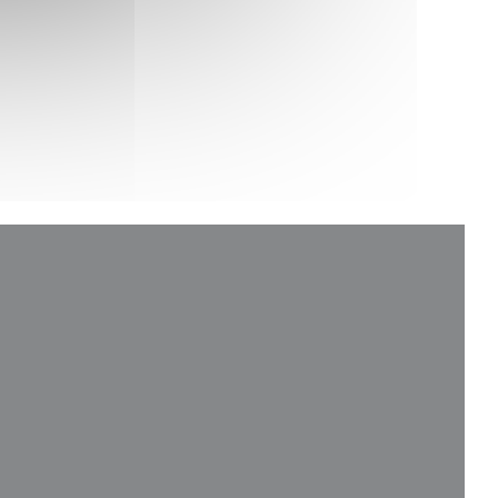
e nouvelle fenêtre))
enêtre))
velle fenêtre))