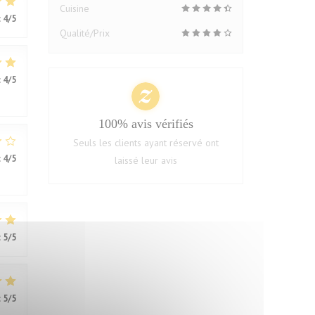
Cuisine
:
4
/5
Qualité/Prix
:
4
/5
100% avis vérifiés
Seuls les clients ayant réservé ont
:
4
/5
laissé leur avis
:
5
/5
:
5
/5