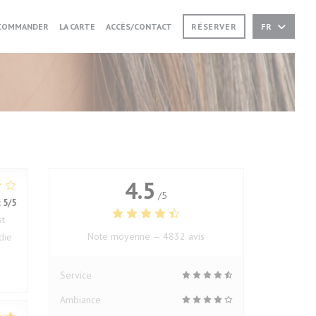
((OUVRE UNE NOUVELLE FENÊTRE))
((OUVRE UNE NOUVELLE FENÊTRE))
COMMANDER
LA CARTE
ACCÈS/CONTACT
RÉSERVER
FR
4.5
/5
:
5
/5
st
Note moyenne —
4832 avis
die
Service
Ambiance