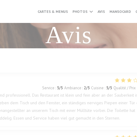
CARTES & MENUS
PHOTOS
AVIS
MANSOCARD
Avis
Service
:
5
/5
Ambiance
:
2
/5
Cuisine
:
5
/5
Qualité / Prix
nd professionell. Das Restaurant ist klein und fein aber an der Sauberkeit i
eben dem Tisch und den Fenster, ein ständiges nerviges Piepen einer Tür 
nangestellter an unserem Tisch mit einer Mülltüte vorbei. Die Toilette hat
muddelig. Essen und Service haben viel gut gemacht in den Sternen.