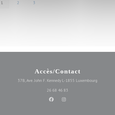
1
2
3
Accès/Contact
((ouvre un
37B, Ave. John F. Kennedy L-1855 Luxembourg
26 68 46 83
Facebook ((ouvre une nouvelle f
Instagram ((ouvre une nou