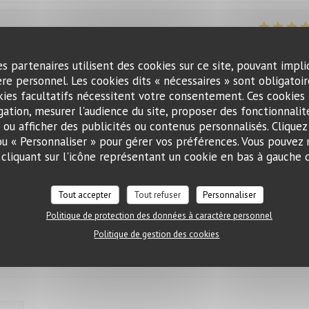
Service
:
5
/5
Ambiance
:
5
/5
Cuisine
:
5
/5
Qualité / Prix
t.
es partenaires utilisent des cookies sur ce site, pouvant impli
re personnel. Les cookies dits « nécessaires » sont obligatoire
kies facultatifs nécessitent votre consentement. Ces cookies 
gation, mesurer l'audience du site, proposer des fonctionnalité
Service
:
5
/5
Ambiance
:
5
/5
Cuisine
:
5
/5
Qualité / Prix
) ou afficher des publicités ou contenus personnalisés. Cliquez
 ou « Personnaliser » pour gérer vos préférences. Vous pouvez 
liquant sur l'icône représentant un cookie en bas à gauche d
Tout accepter
Tout refuser
Personnaliser
Service
:
5
/5
Ambiance
:
5
/5
Cuisine
:
5
/5
Qualité / Prix
Politique de protection des données à caractère personnel
Politique de gestion des cookies
Service
:
5
/5
Ambiance
:
4
/5
Cuisine
:
5
/5
Qualité / Prix