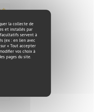
:
5
/5
quer la collecte de
s et installés par
facultatifs servent à
s (ex : en lien avec
:
5
/5
 sur « Tout accepter
modifier vos choix à
es pages du site.
:
5
/5
:
4
/5