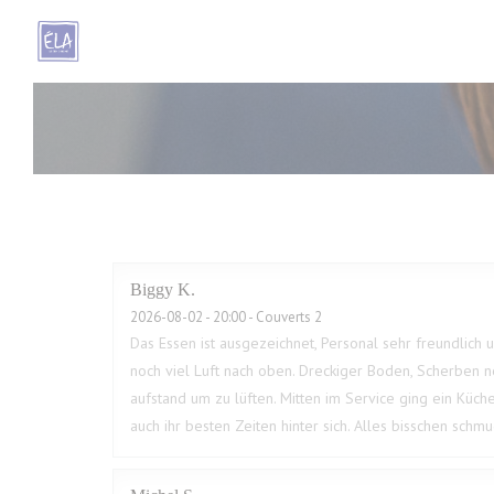
Personnalisation de vos choix en matière de cookies
Biggy
K
2026-08-02
- 20:00 - Couverts 2
Das Essen ist ausgezeichnet, Personal sehr freundlich u
noch viel Luft nach oben. Dreckiger Boden, Scherben n
aufstand um zu lüften. Mitten im Service ging ein Küche
auch ihr besten Zeiten hinter sich. Alles bisschen sch