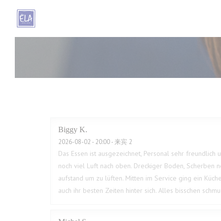
Cookie管理面板
Biggy
K
2026-08-02
- 20:00 - 来宾 2
Das Essen ist ausgezeichnet, Personal sehr freundlich u
noch viel Luft nach oben. Dreckiger Boden, Scherben n
aufstand um zu lüften. Mitten im Service ging ein Küche
auch ihr besten Zeiten hinter sich. Alles bisschen sch