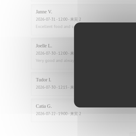
Janne
V
2026-07-31
- 12:00 - 来宾 2
Excellent food and service. Also good for low card die
Joelle
L
2026-07-30
- 12:00 - 来宾 2
Very good and always great service
Tudor
I
2026-07-30
- 12:15 - 来宾 2
Catia
G
2026-07-22
- 19:00 - 来宾 2