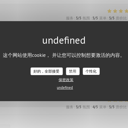
服务
:
5
/5
氛围
:
5
/5
菜单
:
5
/5
质价比
t.
服务
:
5
/5
氛围
:
5
/5
菜单
:
5
/5
质价比
这个网站使用cookie， 并让您可以控制想要激活的内容。
好的，全部接受
禁用
个性化
保密政策
服务
:
5
/5
氛围
:
5
/5
菜单
:
5
/5
质价比
undefined
服务
:
5
/5
氛围
:
4
/5
菜单
:
5
/5
质价比