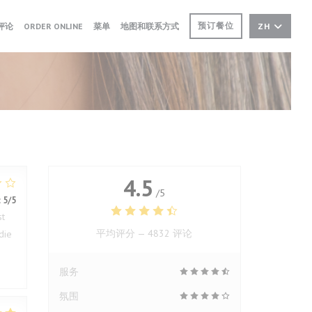
((在新窗口中打开))
((在新窗口中打开))
预订餐位
评论
ORDER ONLINE
菜单
地图和联系方式
ZH
4.5
/5
:
5
/5
st
平均评分 —
4832 评论
die
服务
氛围