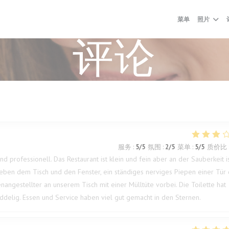
菜单
照片
评论
服务
:
5
/5
氛围
:
2
/5
菜单
:
5
/5
质价比
nd professionell. Das Restaurant ist klein und fein aber an der Sauberkeit i
eben dem Tisch und den Fenster, ein ständiges nerviges Piepen einer Tür 
nangestellter an unserem Tisch mit einer Mülltüte vorbei. Die Toilette hat
muddelig. Essen und Service haben viel gut gemacht in den Sternen.