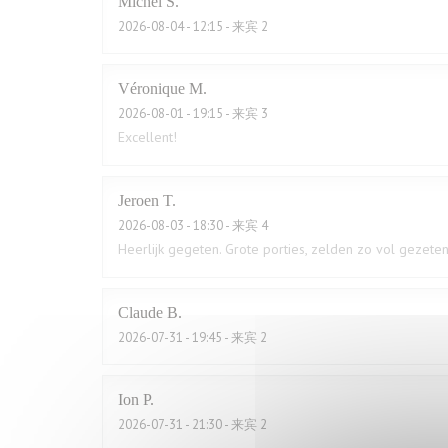
Michel
S
2026-08-04
- 12:15 - 来宾 2
Véronique
M
2026-08-01
- 19:15 - 来宾 3
Excellent!
Jeroen
T
2026-08-03
- 18:30 - 来宾 4
Heerlijk gegeten. Grote porties, zelden zo vol gezeten
Claude
B
2026-07-31
- 19:45 - 来宾 2
Ion
P
2026-07-31
- 21:30 - 来宾 2