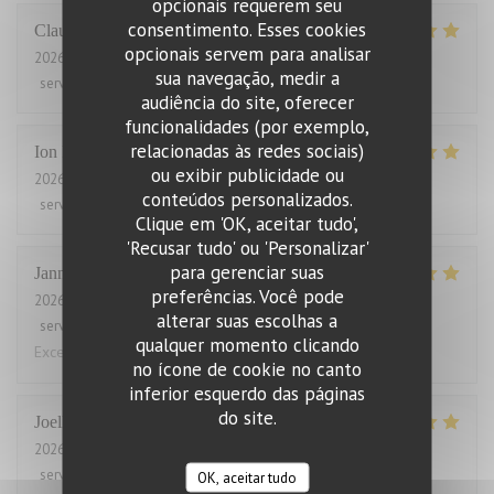
opcionais requerem seu
consentimento. Esses cookies
Claude
B
opcionais servem para analisar
2026-07-31
- 19:45 - guests 2
sua navegação, medir a
service
:
5
/5
ambience
:
5
/5
menu
:
5
/5
quality_price
:
5
/5
audiência do site, oferecer
funcionalidades (por exemplo,
relacionadas às redes sociais)
Ion
P
ou exibir publicidade ou
2026-07-31
- 21:30 - guests 2
conteúdos personalizados.
service
:
5
/5
ambience
:
5
/5
menu
:
5
/5
quality_price
:
5
/5
Clique em 'OK, aceitar tudo',
'Recusar tudo' ou 'Personalizar'
para gerenciar suas
Janne
V
preferências. Você pode
2026-07-31
- 12:00 - guests 2
alterar suas escolhas a
service
:
5
/5
ambience
:
5
/5
menu
:
5
/5
quality_price
:
5
/5
qualquer momento clicando
Excellent food and service. Also good for low card diet.
no ícone de cookie no canto
inferior esquerdo das páginas
do site.
Joelle
L
2026-07-30
- 12:00 - guests 2
service
:
5
/5
ambience
:
5
/5
menu
:
5
/5
quality_price
:
5
/5
OK, aceitar tudo