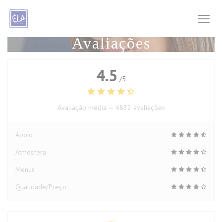
Painel de Gerenciamento de Cookies
Avaliações
4.5
/5
Avaliação média —
4832 avaliações
Apoio
Atmosfera
Menus
Qualidade/Preço