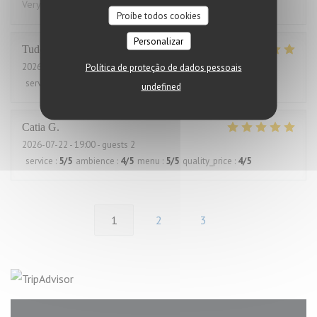
Very good and always great service
Proíbe todos cookies
Personalizar
Tudor
I
2026-07-30
- 12:15 - guests 2
Política de proteção de dados pessoais
service
:
5
/5
ambience
:
5
/5
menu
:
5
/5
quality_price
:
5
/5
undefined
Catia
G
2026-07-22
- 19:00 - guests 2
service
:
5
/5
ambience
:
4
/5
menu
:
5
/5
quality_price
:
4
/5
1
2
3