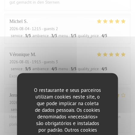
gut gemacht in den Sternen.
Michel
S
2026-08-04
- 12:15 - guests 2
service
:
5
/5
ambience
:
3
/5
menu
:
5
/5
quality_price
:
4
/5
Véronique
M
2026-08-01
- 19:15 - guests 3
service
:
5
/5
ambience
:
4
/5
menu
:
5
/5
quality_price
:
4
/5
Excellent!
O restaurante e seus parceiros
Jeroen
T
utilizam cookies neste site, o
que pode implicar na coleta
2026-08-03
- 18:30 - guests 4
de dados pessoais. Os cookies
service
:
5
/5
ambience
:
4
/5
menu
:
5
/5
quality_price
:
4
/5
denominados «necessários»
Heerlijk gegeten. Grote porties, zelden zo vol gezeten. Geen
são obrigatórios e instalados
plek voor een toetje.
por padrão. Outros cookies