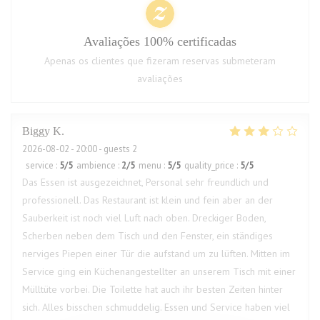
Avaliações 100% certificadas
Apenas os clientes que fizeram reservas submeteram
avaliações
Biggy
K
2026-08-02
- 20:00 - guests 2
service
:
5
/5
ambience
:
2
/5
menu
:
5
/5
quality_price
:
5
/5
Das Essen ist ausgezeichnet, Personal sehr freundlich und
professionell. Das Restaurant ist klein und fein aber an der
Sauberkeit ist noch viel Luft nach oben. Dreckiger Boden,
Scherben neben dem Tisch und den Fenster, ein ständiges
nerviges Piepen einer Tür die aufstand um zu lüften. Mitten im
Service ging ein Küchenangestellter an unserem Tisch mit einer
Mülltüte vorbei. Die Toilette hat auch ihr besten Zeiten hinter
sich. Alles bisschen schmuddelig. Essen und Service haben viel