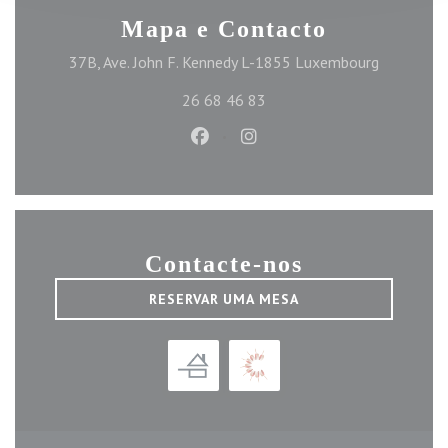
Mapa e Contacto
((abre num
37B, Ave. John F. Kennedy L-1855 Luxembourg
26 68 46 83
Facebook ((abre numa nova janel
Instagram ((abre numa nov
Contacte-nos
RESERVAR UMA MESA