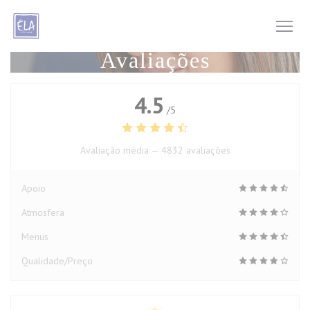
Painel de Gerenciamento de Cookies
Avaliações
4.5
/5
Avaliação média —
4832 avaliações
Apoio
Atmosfera
Menus
Qualidade/Preço