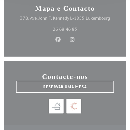
Mapa e Contacto
((abre num
37B, Ave. John F. Kennedy L-1855 Luxembourg
26 68 46 83
Facebook ((abre numa nova janel
Instagram ((abre numa nov
Contacte-nos
RESERVAR UMA MESA