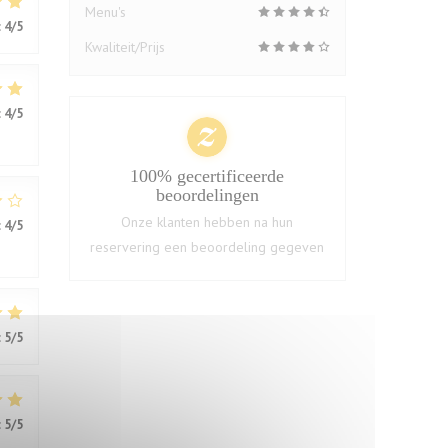
Menu's
:
4
/5
Kwaliteit/Prijs
:
4
/5
100% gecertificeerde
beoordelingen
Onze klanten hebben na hun
:
4
/5
reservering een beoordeling gegeven
:
5
/5
:
5
/5