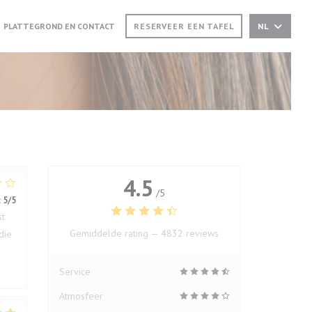
EN NIEUW VENSTER))
(OPENT IN EEN NIEUW VENSTER))
PLATTEGROND EN CONTACT
RESERVEER EEN TAFEL
NL
4.5
/5
:
5
/5
st
Gemiddelde rating —
4832 reviews
die
Service
Atmosfeer