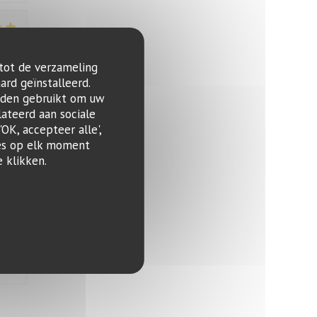
:
5
/5
 tot de verzameling
ard geïnstalleerd.
rden gebruikt om uw
lateerd aan sociale
:
5
/5
OK, accepteer alle',
zes op elk moment
 klikken.
:
5
/5
:
4
/5