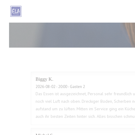
Cookies beheer paneel
Biggy
K
2026-08-02
- 20:00 - Gasten 2
Das Essen ist ausgezeichnet, Personal sehr freundlich u
noch viel Luft nach oben. Dreckiger Boden, Scherben n
aufstand um zu lüften. Mitten im Service ging ein Küche
auch ihr besten Zeiten hinter sich. Alles bisschen sch