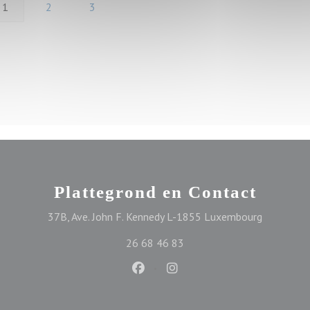
1
2
3
Plattegrond en Contact
((opent in
37B, Ave. John F. Kennedy L-1855 Luxembourg
26 68 46 83
Facebook ((opent in een nieuw ve
Instagram ((opent in een n