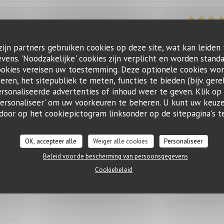
Service
:
5
/5
Atmosfeer
:
5
/5
Keuken
:
5
/5
Kwaliteit / Prijs
t.
zijn partners gebruiken cookies op deze site, wat kan leiden
ens. 'Noodzakelijke' cookies zijn verplicht en worden standa
ookies vereisen uw toestemming. Deze optionele cookies wo
seren, het sitepubliek te meten, functies te bieden (bijv. gere
Service
:
5
/5
Atmosfeer
:
5
/5
Keuken
:
5
/5
Kwaliteit / Prijs
sonaliseerde advertenties of inhoud weer te geven. Klik op '
 'Personaliseer' om uw voorkeuren te beheren. U kunt uw keu
 door op het cookiepictogram linksonder op de sitepagina's te
OK, accepteer alle
Weiger alle cookies
Personaliseer
Service
:
5
/5
Atmosfeer
:
5
/5
Keuken
:
5
/5
Kwaliteit / Prijs
Beleid voor de bescherming van persoonsgegevens
Cookiebeleid
Service
:
5
/5
Atmosfeer
:
4
/5
Keuken
:
5
/5
Kwaliteit / Prijs