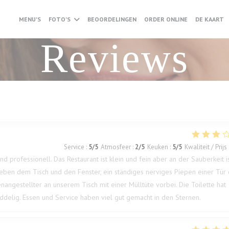
((OPENT IN E
(
MENU'S
FOTO'S
BEOORDELINGEN
ORDER ONLINE
DE KAART
Reviews
Service
:
5
/5
Atmosfeer
:
2
/5
Keuken
:
5
/5
Kwaliteit / Prijs
nd professionell. Das Restaurant ist klein und fein aber an der Sauberkeit i
eben dem Tisch und den Fenster, ein ständiges nerviges Piepen einer Tür 
nangestellter an unserem Tisch mit einer Mülltüte vorbei. Die Toilette hat
muddelig. Essen und Service haben viel gut gemacht in den Sternen.