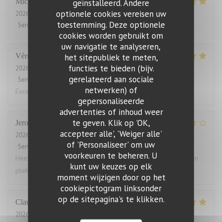
Michel
S
geïnstalleerd. Andere
optionele cookies vereisen uw
2026-08-04
- 12:15 - Gasten 2
toestemming. Deze optionele
Service
:
5
/5
Atmosfeer
:
3
/5
Keuken
:
5
/5
Kwaliteit / Prijs
:
4
/5
cookies worden gebruikt om
uw navigatie te analyseren,
Véronique
M
het sitepubliek te meten,
functies te bieden (bijv.
2026-08-01
- 19:15 - Gasten 3
gerelateerd aan sociale
Service
:
5
/5
Atmosfeer
:
4
/5
Keuken
:
5
/5
Kwaliteit / Prijs
:
4
/5
netwerken) of
Excellent!
gepersonaliseerde
advertenties of inhoud weer
te geven. Klik op 'OK,
Jeroen
T
accepteer alle', 'Weiger alle'
2026-08-03
- 18:30 - Gasten 4
of 'Personaliseer' om uw
Service
:
5
/5
Atmosfeer
:
4
/5
Keuken
:
5
/5
Kwaliteit / Prijs
:
4
/5
voorkeuren te beheren. U
Heerlijk gegeten. Grote porties, zelden zo vol gezeten. Geen
kunt uw keuzes op elk
plek voor een toetje.
moment wijzigen door op het
cookiepictogram linksonder
op de sitepagina's te klikken.
Claude
B
2026-07-31
- 19:45 - Gasten 2