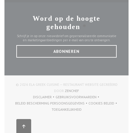
Word op de hoogte
gehouden
*
Schrijf je in op onze nieuwsbrief om gepersonaliseerde communicatie
en marketingaanbiedingen per e-mail van ons te ontvangen.
ABONNEREN
© 2026 ELA GREEK CUISINE — RESTAURANT WEBSITE GECREËERD
((OPENT IN EEN NIEUW VENSTER))
DOOR
ZENCHEF
DISCLAIMER
GEBRUIKSVOORWAARDEN
((OPENT IN EEN NIEUW VENSTER))
((OPENT IN EEN NIEUW VENSTER))
BELEID BESCHERMING PERSOONSGEGEVENS
COOKIES BELEID
((OPENT IN EEN NIEUW VENSTER))
((OPENT IN EEN NI
TOEGANKELIJKHEID
((OPENT IN EEN NIEUW VENSTER))