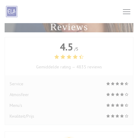
Cookies beheer paneel
Reviews
4.5
/5
Gemiddelde rating —
4835 reviews
Service
Atmosfeer
Menu's
Kwaliteit/Prijs