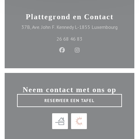
Plattegrond en Contact
((opent in
37B, Ave. John F. Kennedy L-1855 Luxembourg
26 68 46 83
Facebook ((opent in een nieuw ve
Instagram ((opent in een n
Neem contact met ons op
RESERVEER EEN TAFEL