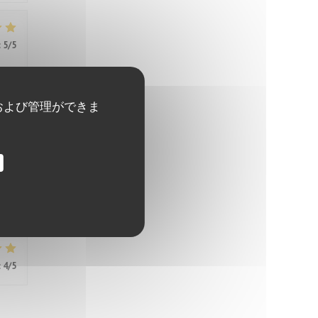
:
5
/5
および管理ができま
:
5
/5
:
5
/5
:
4
/5