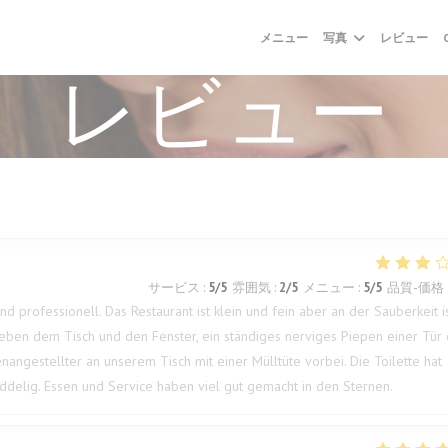
メニュー
写真
レビュー
レビュー
サービス
:
5
/5
雰囲気
:
2
/5
メニュー
:
5
/5
品質-価格
nd professionell. Das Restaurant ist klein und fein aber an der Sauberkeit i
eben dem Tisch und den Fenster, ein ständiges nerviges Piepen einer Tür 
nangestellter an unserem Tisch mit einer Mülltüte vorbei. Die Toilette hat
muddelig. Essen und Service haben viel gut gemacht in den Sternen.