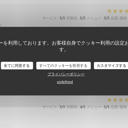
サービス
:
5
/5
雰囲気
:
5
/5
メニュー
:
5
/5
品質-価格
t.
ーを利用しております。お客様自身でクッキー利用の設定
す。
サービス
:
5
/5
雰囲気
:
5
/5
メニュー
:
5
/5
品質-価格
全てに同意する
すべてのクッキーを拒否する
カスタマイズする
プライバシーポリシー
undefined
サービス
:
5
/5
雰囲気
:
5
/5
メニュー
:
5
/5
品質-価格
サービス
:
5
/5
雰囲気
:
4
/5
メニュー
:
5
/5
品質-価格