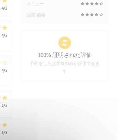
メニュー
:
4
/5
品質-価格
:
4
/5
100% 証明された評価
予約をしたお客様のみが評価できま
:
4
/5
す
:
5
/5
:
5
/5