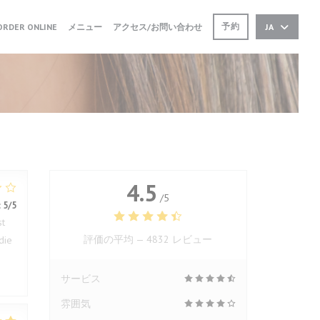
((新しいウィンドウで開きます))
((新しいウィンドウで開きます))
予約
ORDER ONLINE
メニュー
アクセス/お問い合わせ
JA
4.5
/5
:
5
/5
st
評価の平均 —
4832 レビュー
die
サービス
雰囲気