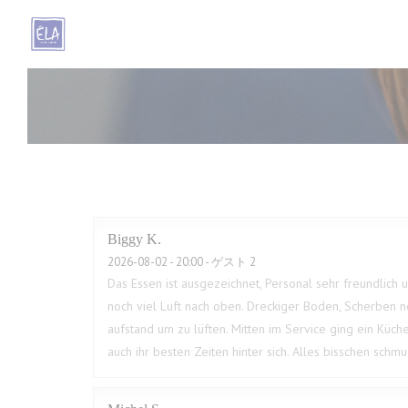
クッキー利用の管理について
Biggy
K
2026-08-02
- 20:00 - ゲスト 2
Das Essen ist ausgezeichnet, Personal sehr freundlich u
noch viel Luft nach oben. Dreckiger Boden, Scherben n
aufstand um zu lüften. Mitten im Service ging ein Küche
auch ihr besten Zeiten hinter sich. Alles bisschen sch