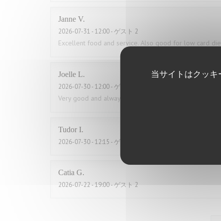
Janne
V
2026-07-31
- 12:00 - ゲスト 2
Excellent food and service. Also good for low card die
当サイトはクッキ
Joelle
L
2026-07-30
- 12:00 - ゲスト 2
Very good and always great service
Tudor
I
2026-07-30
- 12:15 - ゲスト 2
Catia
G
2026-07-22
- 19:00 - ゲスト 2