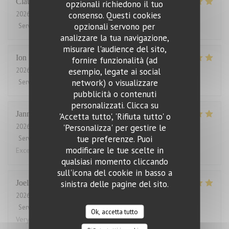
Claude
B
opzionali richiedono il tuo
consenso. Questi cookies
2026-07-31
- 19:45 - Ospiti 2
opzionali servono per
Servizio
:
5
/5
Atmosfera
:
5
/5
Cucina
:
5
/5
Qualità / Prezzo
:
5
/5
analizzare la tua navigazione,
misurare l'audience del sito,
Ion
P
fornire funzionalità (ad
esempio, legate ai social
2026-07-31
- 21:30 - Ospiti 2
network) o visualizzare
Servizio
:
5
/5
Atmosfera
:
5
/5
Cucina
:
5
/5
Qualità / Prezzo
:
5
/5
pubblicità o contenuti
personalizzati. Clicca su
Janne
V
'Accetta tutto', 'Rifiuta tutto' o
'Personalizza' per gestire le
2026-07-31
- 12:00 - Ospiti 2
tue preferenze. Puoi
Servizio
:
5
/5
Atmosfera
:
5
/5
Cucina
:
5
/5
Qualità / Prezzo
:
5
/5
modificare le tue scelte in
Excellent food and service. Also good for low card diet.
qualsiasi momento cliccando
sull'icona del cookie in basso a
sinistra delle pagine del sito.
Joelle
L
2026-07-30
- 12:00 - Ospiti 2
Servizio
:
5
/5
Atmosfera
:
5
/5
Cucina
:
5
/5
Qualità / Prezzo
:
5
/5
Ok, accetta tutto
Very good and always great service