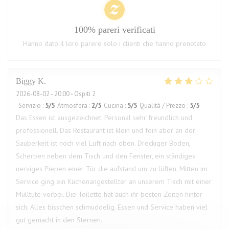
100% pareri verificati
Hanno dato il loro parere solo i clienti che hanno prenotato
Biggy
K
2026-08-02
- 20:00 - Ospiti 2
Servizio
:
5
/5
Atmosfera
:
2
/5
Cucina
:
5
/5
Qualità / Prezzo
:
5
/5
Das Essen ist ausgezeichnet, Personal sehr freundlich und
professionell. Das Restaurant ist klein und fein aber an der
Sauberkeit ist noch viel Luft nach oben. Dreckiger Boden,
Scherben neben dem Tisch und den Fenster, ein ständiges
nerviges Piepen einer Tür die aufstand um zu lüften. Mitten im
Service ging ein Küchenangestellter an unserem Tisch mit einer
Mülltüte vorbei. Die Toilette hat auch ihr besten Zeiten hinter
sich. Alles bisschen schmuddelig. Essen und Service haben viel
gut gemacht in den Sternen.