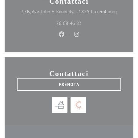
Contattaci
((apre una
37B, Ave. John F. Kennedy L-1855 Luxembourg
26 68 46 83
Facebook ((apre una nuova finest
Instagram ((apre una nuova
Contattaci
PRENOTA