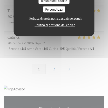
Rifiuta tutti i cookie
Personalizza
Tudor
I
2026-07-30
- 12:15 - Ospiti 2
Politica di protezione dei dati personali
Servizio
:
5
/5
Atmosfera
:
5
/5
Cucina
:
5
/5
Qualità / Prezzo
:
5
/5
Politica di gestione dei cookie
Catia
G
2026-07-22
- 19:00 - Ospiti 2
Servizio
:
5
/5
Atmosfera
:
4
/5
Cucina
:
5
/5
Qualità / Prezzo
:
4
/5
1
2
3