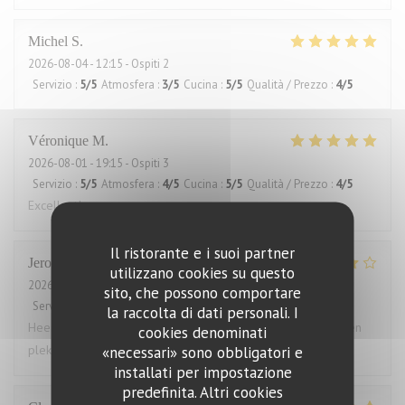
Michel
S
2026-08-04
- 12:15 - Ospiti 2
Servizio
:
5
/5
Atmosfera
:
3
/5
Cucina
:
5
/5
Qualità / Prezzo
:
4
/5
Véronique
M
2026-08-01
- 19:15 - Ospiti 3
Servizio
:
5
/5
Atmosfera
:
4
/5
Cucina
:
5
/5
Qualità / Prezzo
:
4
/5
Excellent!
Il ristorante e i suoi partner
Jeroen
T
utilizzano cookies su questo
2026-08-03
- 18:30 - Ospiti 4
sito, che possono comportare
Servizio
:
5
/5
Atmosfera
:
4
/5
Cucina
:
5
/5
Qualità / Prezzo
:
4
/5
la raccolta di dati personali. I
Heerlijk gegeten. Grote porties, zelden zo vol gezeten. Geen
cookies denominati
plek voor een toetje.
«necessari» sono obbligatori e
installati per impostazione
predefinita. Altri cookies