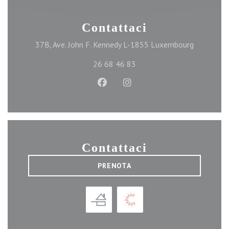
Contattaci
((apre una
37B, Ave. John F. Kennedy L-1855 Luxembourg
26 68 46 83
Facebook ((apre una nuova finest
Instagram ((apre una nuova
Contattaci
PRENOTA