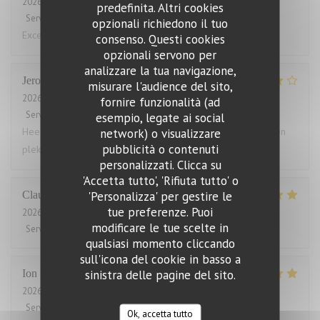
2026-08-01
- 19:15 - Ospiti 3
predefinita. Altri cookies
Servizio
:
5
/5
Atmosfera
:
4
/5
Cucina
:
5
/5
Qualità / Prezzo
:
4
/5
opzionali richiedono il tuo
Excellent!
consenso. Questi cookies
opzionali servono per
analizzare la tua navigazione,
Jeroen
T
misurare l'audience del sito,
2026-08-03
- 18:30 - Ospiti 4
fornire funzionalità (ad
Servizio
:
5
/5
Atmosfera
:
4
/5
Cucina
:
5
/5
Qualità / Prezzo
:
4
/5
esempio, legate ai social
Heerlijk gegeten. Grote porties, zelden zo vol gezeten. Geen
network) o visualizzare
pubblicità o contenuti
plek voor een toetje.
personalizzati. Clicca su
'Accetta tutto', 'Rifiuta tutto' o
'Personalizza' per gestire le
Claude
B
tue preferenze. Puoi
2026-07-31
- 19:45 - Ospiti 2
modificare le tue scelte in
Servizio
:
5
/5
Atmosfera
:
5
/5
Cucina
:
5
/5
Qualità / Prezzo
:
5
/5
qualsiasi momento cliccando
sull'icona del cookie in basso a
sinistra delle pagine del sito.
Ion
P
2026-07-31
- 21:30 - Ospiti 2
Servizio
:
5
/5
Atmosfera
:
5
/5
Cucina
:
5
/5
Qualità / Prezzo
:
5
/5
Ok, accetta tutto