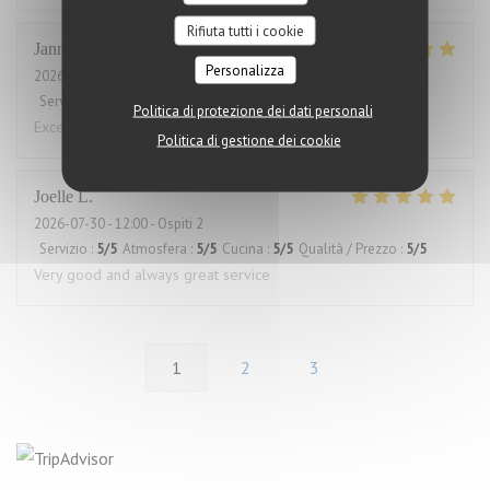
Rifiuta tutti i cookie
Janne
V
Personalizza
2026-07-31
- 12:00 - Ospiti 2
Servizio
:
5
/5
Atmosfera
:
5
/5
Cucina
:
5
/5
Qualità / Prezzo
:
5
/5
Politica di protezione dei dati personali
Excellent food and service. Also good for low card diet.
Politica di gestione dei cookie
Joelle
L
2026-07-30
- 12:00 - Ospiti 2
Servizio
:
5
/5
Atmosfera
:
5
/5
Cucina
:
5
/5
Qualità / Prezzo
:
5
/5
Very good and always great service
1
2
3