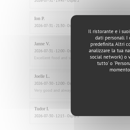
2026-07-31
- 19:45 - Ospiti 2
Ion
P
2026-07-31
- 21:30 - Ospiti 2
Il ristorante e i su
dati personali. 
predefinita. Altri 
Janne
V
analizzare la tua na
2026-07-31
- 12:00 - Ospiti 2
social network) o v
Excellent food and service. Also good for low card die
tutto' o 'Person
momento c
Joelle
L
2026-07-30
- 12:00 - Ospiti 2
Very good and always great service
Tudor
I
2026-07-30
- 12:15 - Ospiti 2