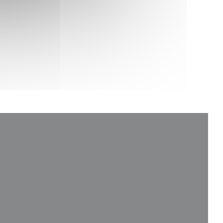
 nuova finestra))
ra))
 finestra))