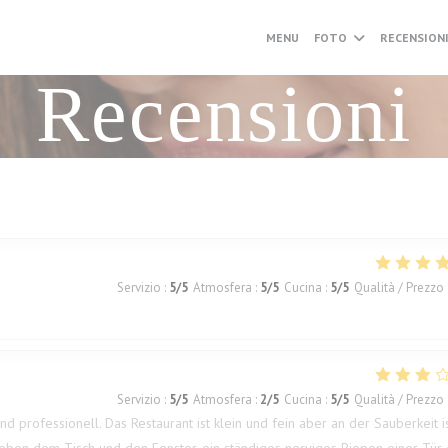
MENU
FOTO
RECENSION
Recensioni
Servizio
:
5
/5
Atmosfera
:
5
/5
Cucina
:
5
/5
Qualità / Prezzo
Servizio
:
5
/5
Atmosfera
:
2
/5
Cucina
:
5
/5
Qualità / Prezzo
nd professionell. Das Restaurant ist klein und fein aber an der Sauberkeit i