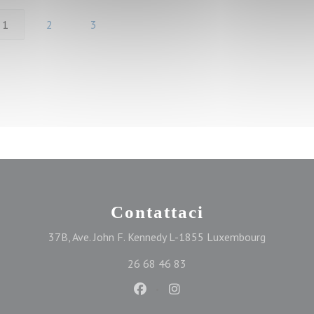
1
2
3
Contattaci
((apre una
37B, Ave. John F. Kennedy L-1855 Luxembourg
26 68 46 83
Facebook ((apre una nuova finest
Instagram ((apre una nuova