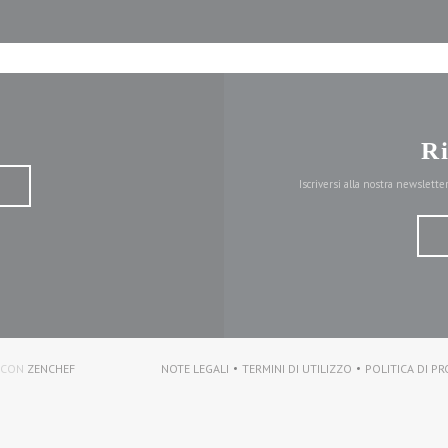
R
Iscriversi alla nostra newslett
((APRE UNA NUOVA FINESTRA))
E CON
ZENCHEF
NOTE LEGALI
TERMINI DI UTILIZZO
POLITICA DI PR
((APRE UNA NUOVA FINESTRA))
((APRE UNA NUOVA FINESTR