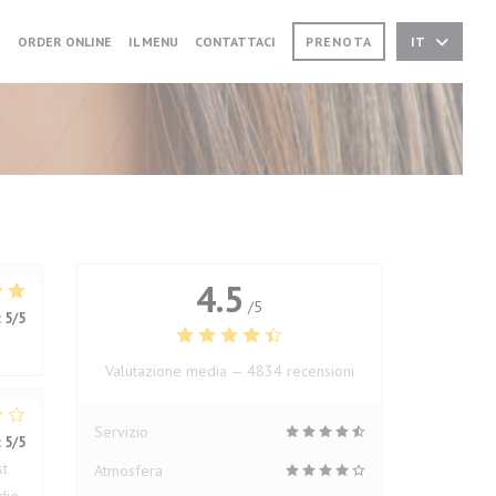
((APRE UNA NUOVA FINESTRA))
((APRE UNA NUOVA FINESTRA))
I
ORDER ONLINE
IL MENU
CONTATTACI
PRENOTA
IT
4.5
/5
:
5
/5
Valutazione media —
4834 recensioni
Servizio
:
5
/5
st
Atmosfera