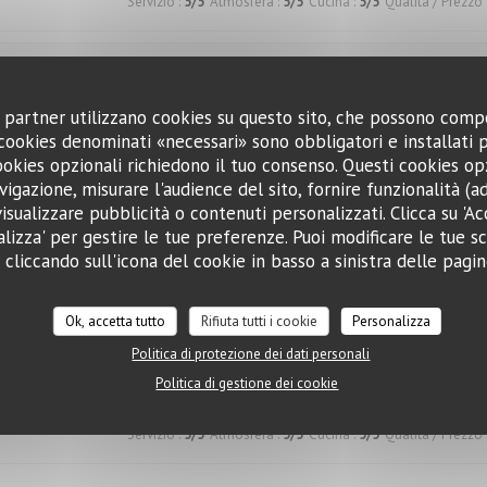
Servizio
:
5
/5
Atmosfera
:
5
/5
Cucina
:
5
/5
Qualità / Prezzo
Servizio
:
5
/5
Atmosfera
:
5
/5
Cucina
:
5
/5
Qualità / Prezzo
oi partner utilizzano cookies su questo sito, che possono comp
I cookies denominati «necessari» sono obbligatori e installati
cookies opzionali richiedono il tuo consenso. Questi cookies o
vigazione, misurare l'audience del sito, fornire funzionalità (
Servizio
:
5
/5
Atmosfera
:
5
/5
Cucina
:
5
/5
Qualità / Prezzo
isualizzare pubblicità o contenuti personalizzati. Clicca su 'Acce
t.
alizza' per gestire le tue preferenze. Puoi modificare le tue sc
liccando sull'icona del cookie in basso a sinistra delle pagine
Servizio
:
5
/5
Atmosfera
:
5
/5
Cucina
:
5
/5
Qualità / Prezzo
Ok, accetta tutto
Rifiuta tutti i cookie
Personalizza
Politica di protezione dei dati personali
Politica di gestione dei cookie
Servizio
:
5
/5
Atmosfera
:
5
/5
Cucina
:
5
/5
Qualità / Prezzo