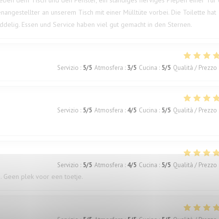
eben dem Tisch und den Fenster, ein ständiges nerviges Piepen einer Tür 
nangestellter an unserem Tisch mit einer Mülltüte vorbei. Die Toilette hat
muddelig. Essen und Service haben viel gut gemacht in den Sternen.
Servizio
:
5
/5
Atmosfera
:
3
/5
Cucina
:
5
/5
Qualità / Prezzo
Servizio
:
5
/5
Atmosfera
:
4
/5
Cucina
:
5
/5
Qualità / Prezzo
Servizio
:
5
/5
Atmosfera
:
4
/5
Cucina
:
5
/5
Qualità / Prezzo
. Geen plek voor een toetje.