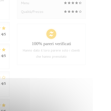
die
Menu
Qualità/Prezzo
:
4
/5
100% pareri verificati
Hanno dato il loro parere solo i clienti
:
4
/5
che hanno prenotato
:
4
/5