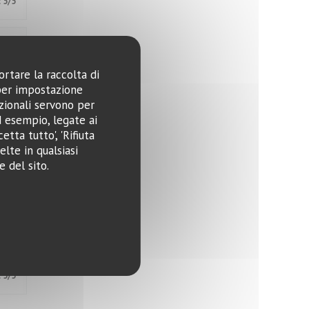
:
5
/5
:
5
/5
ortare la raccolta di
 per impostazione
pzionali servono per
ad esempio, legate ai
:
5
/5
tta tutto', 'Rifiuta
elte in qualsiasi
 del sito.
:
5
/5
:
5
/5