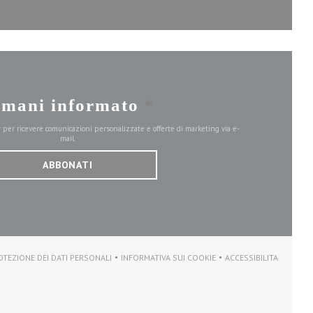
imani informato
*
er per ricevere comunicazioni personalizzate e offerte di marketing via e-
mail.
ABBONATI
OTEZIONE DEI DATI PERSONALI
INFORMATIVA SUI COOKIE
ACCESSIBILITA
A))
((APRE UNA NUOVA FINESTRA))
((APRE UNA NUOVA FINESTRA))
((APRE UNA NUO