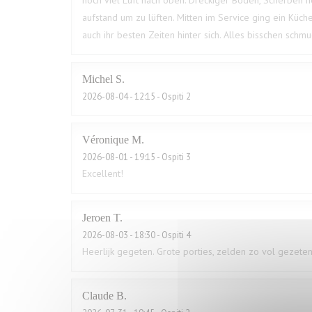
noch viel Luft nach oben. Dreckiger Boden, Scherben n
aufstand um zu lüften. Mitten im Service ging ein Küche
auch ihr besten Zeiten hinter sich. Alles bisschen sch
Michel
S
2026-08-04
- 12:15 - Ospiti 2
Véronique
M
2026-08-01
- 19:15 - Ospiti 3
Excellent!
Jeroen
T
2026-08-03
- 18:30 - Ospiti 4
Heerlijk gegeten. Grote porties, zelden zo vol gezeten
Claude
B