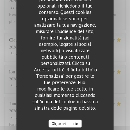
2026-08-03
- 18:30 - Ospiti 4
opzionali richiedono il tuo
Servizio
:
5
/5
Atmosfera
:
4
/5
Cucina
:
5
/5
Qualità / Prezzo
:
4
/5
consenso. Questi cookies
Heerlijk gegeten. Grote porties, zelden zo vol gezeten. Geen
opzionali servono per
plek voor een toetje.
analizzare la tua navigazione,
misurare l'audience del sito,
fornire funzionalità (ad
Claude
B
esempio, legate ai social
2026-07-31
- 19:45 - Ospiti 2
network) o visualizzare
Servizio
:
5
/5
Atmosfera
:
5
/5
Cucina
:
5
/5
Qualità / Prezzo
:
5
/5
pubblicità o contenuti
personalizzati. Clicca su
'Accetta tutto', 'Rifiuta tutto' o
Ion
P
'Personalizza' per gestire le
2026-07-31
- 21:30 - Ospiti 2
tue preferenze. Puoi
Servizio
:
5
/5
Atmosfera
:
5
/5
Cucina
:
5
/5
Qualità / Prezzo
:
5
/5
modificare le tue scelte in
qualsiasi momento cliccando
sull'icona del cookie in basso a
Janne
V
sinistra delle pagine del sito.
2026-07-31
- 12:00 - Ospiti 2
Servizio
:
5
/5
Atmosfera
:
5
/5
Cucina
:
5
/5
Qualità / Prezzo
:
5
/5
Ok, accetta tutto
Excellent food and service. Also good for low card diet.