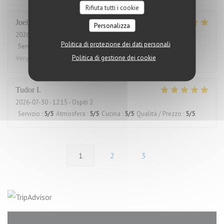
Rifiuta tutti i cookie
Joelle
L
Personalizza
2026-07-30
- 12:00 - Ospiti 2
Politica di protezione dei dati personali
Servizio
:
5
/5
Atmosfera
:
5
/5
Cucina
:
5
/5
Qualità / Prezzo
:
5
/5
Politica di gestione dei cookie
Very good and always great service
Tudor
I
2026-07-30
- 12:15 - Ospiti 2
Servizio
:
5
/5
Atmosfera
:
5
/5
Cucina
:
5
/5
Qualità / Prezzo
:
5
/5
1
2
3