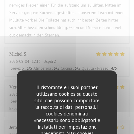
nerviges Piepen einer Tür die aufstand um zu lüften. Mitten im
Service ging ein Küchenangestellter an unserem Tisch mit einer
Mülltüte vorbei. Die Toilette hat auch ihr besten Zeiten hinter
sich. Alles bisschen schmuddelig. Essen und Service haben viel
gut gemacht in den Sternen.
Michel
S
2026-08-04
- 12:15 - Ospiti 2
Servizio
:
5
/5
Atmosfera
:
3
/5
Cucina
:
5
/5
Qualità / Prezzo
:
4
/5
Il ristorante e i suoi partner
Véronique
M
utilizzano cookies su questo
2026-08-01
- 19:15 - Ospiti 3
sito, che possono comportare
Servizio
:
5
/5
Atmosfera
:
4
/5
Cucina
:
5
/5
Qualità / Prezzo
:
4
/5
la raccolta di dati personali. I
Excellent!
cookies denominati
«necessari» sono obbligatori e
installati per impostazione
Jeroen
T
predefinita. Altri cookies