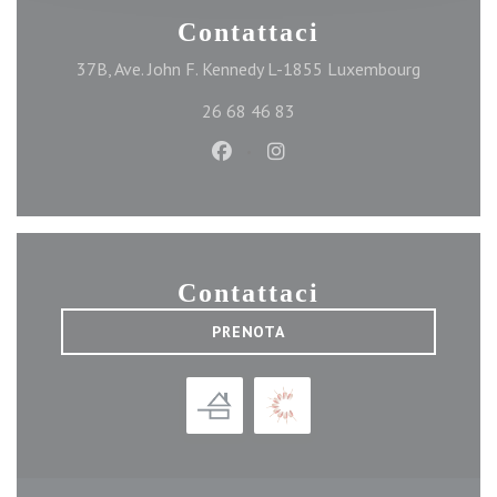
Contattaci
((apre una
37B, Ave. John F. Kennedy L-1855 Luxembourg
26 68 46 83
Facebook ((apre una nuova finest
Instagram ((apre una nuova
Contattaci
PRENOTA