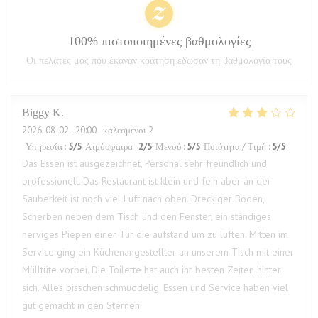
100% πιστοποιημένες βαθμολογίες
Οι πελάτες μας που έκαναν κράτηση έδωσαν τη βαθμολογία τους
Biggy
K
2026-08-02
- 20:00 - καλεσμένοι 2
Υπηρεσία
:
5
/5
Ατμόσφαιρα
:
2
/5
Μενού
:
5
/5
Ποιότητα / Τιμή
:
5
/5
Das Essen ist ausgezeichnet, Personal sehr freundlich und
professionell. Das Restaurant ist klein und fein aber an der
Sauberkeit ist noch viel Luft nach oben. Dreckiger Boden,
Scherben neben dem Tisch und den Fenster, ein ständiges
nerviges Piepen einer Tür die aufstand um zu lüften. Mitten im
Service ging ein Küchenangestellter an unserem Tisch mit einer
Mülltüte vorbei. Die Toilette hat auch ihr besten Zeiten hinter
sich. Alles bisschen schmuddelig. Essen und Service haben viel
gut gemacht in den Sternen.