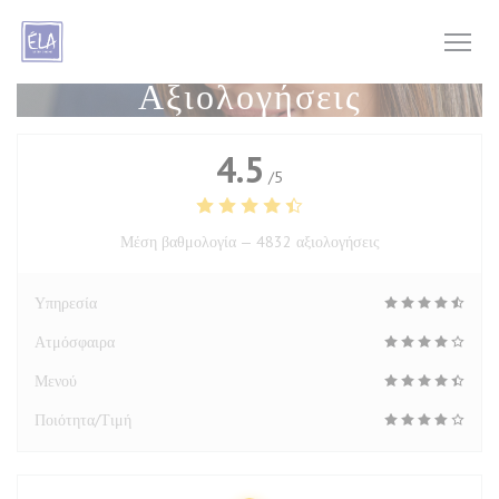
Πίνακας διαχείρισης "Μπισκότων" (Cookies)
Αξιολογήσεις
4.5
/5
Μέση βαθμολογία —
4832 αξιολογήσεις
Υπηρεσία
Ατμόσφαιρα
Μενού
Ποιότητα/Τιμή