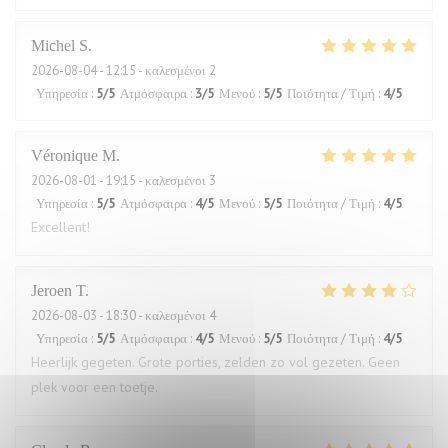
Michel
S
2026-08-04
- 12:15 - καλεσμένοι 2
Υπηρεσία
:
5
/5
Ατμόσφαιρα
:
3
/5
Μενού
:
5
/5
Ποιότητα / Τιμή
:
4
/5
Véronique
M
2026-08-01
- 19:15 - καλεσμένοι 3
Υπηρεσία
:
5
/5
Ατμόσφαιρα
:
4
/5
Μενού
:
5
/5
Ποιότητα / Τιμή
:
4
/5
Excellent!
Jeroen
T
2026-08-03
- 18:30 - καλεσμένοι 4
Υπηρεσία
:
5
/5
Ατμόσφαιρα
:
4
/5
Μενού
:
5
/5
Ποιότητα / Τιμή
:
4
/5
Heerlijk gegeten. Grote porties, zelden zo vol gezeten. Geen
plek voor een toetje.