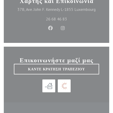
Χάρτης και Επικοινωνία
((ανοίγει 
37B, Ave. John F. Kennedy L-1855 Luxembourg
26 68 46 83
Facebook ((ανοίγει σε νέο παράθυ
Instagram ((ανοίγει σε νέο
Επικοινωνήστε μαζί μας
ΚΆΝΤΕ ΚΡΆΤΗΣΗ ΤΡΑΠΕΖΙΟΎ