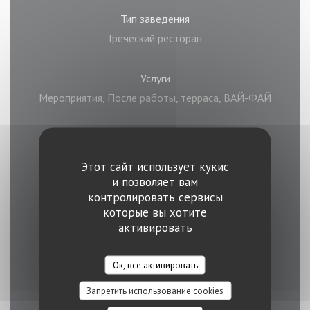
Тип заведения
Греческий ресторан
Услуги
Мероприятия, После работы, терраса, ВАЙ-ФАЙ
Способы оплаты
Mobile payment, Без контакта, Apple Pay, Union
Этот сайт использует кукис
Pay, Проверка Sodexo, Билет в ресторане,
и позволяет вам
контролировать сервисы
Маэстро, Paiement Sans Contact, Eurocard /
которые вы хотите
Mastercard, ресторан Titres, Денежные
активировать
средства, виза, American Express, Дебетовая
карточка
Ок, все активировать
Запретить использование cookies