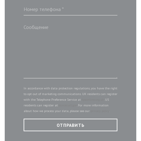
In accordance with data protection regulations, you have the right
to opt out of marketing communications. UK residents can register
with the Telephone Preference Service at
tpsonline.org.uk
. US
residents can register at
donotcall.gov
. For more information
about how we process your data, please see our
privacy policy
.