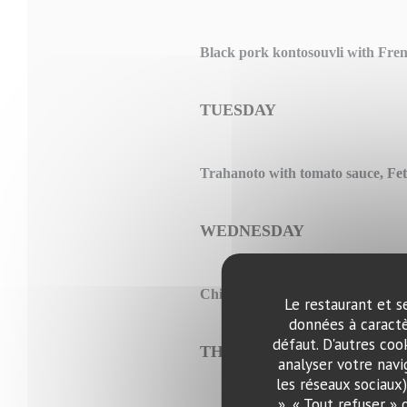
Black pork kontosouvli with Frenc
TUESDAY
Trahanoto with tomato sauce, Fe
WEDNESDAY
Chicken ragout with hilopites & 
Le restaurant et s
données à caractè
défaut. D'autres coo
THURSDAY
analyser votre navi
les réseaux sociaux
», « Tout refuser »