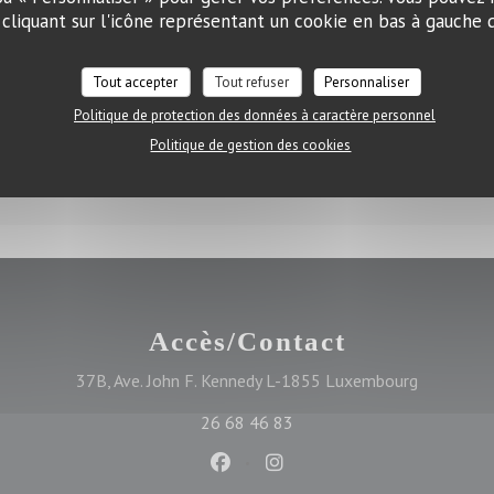
ot and mustard dill sauce
liquant sur l'icône représentant un cookie en bas à gauche d
Tout accepter
Tout refuser
Personnaliser
Politique de protection des données à caractère personnel
Politique de gestion des cookies
ce with spices and tomato sauce)
Accès/Contact
((ouvre un
37B, Ave. John F. Kennedy L-1855 Luxembourg
26 68 46 83
Facebook ((ouvre une nouvelle f
Instagram ((ouvre une nou