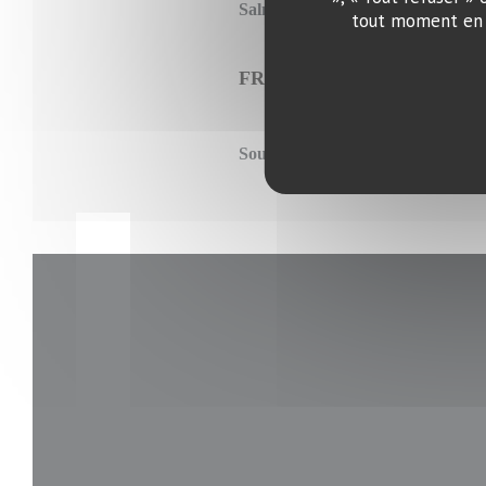
Salmon in herbs crust with beetro
tout moment en c
FRIDAY
Soutzoukakia with rice (Beef min