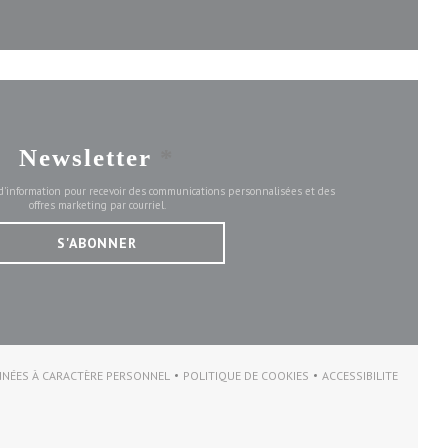
Newsletter
*
e d'information pour recevoir des communications personnalisées et des
offres marketing par courriel.
S'ABONNER
NNÉES À CARACTÈRE PERSONNEL
POLITIQUE DE COOKIES
ACCESSIBILITE
(OUVRE UNE NOUVELLE FENÊTRE))
((OUVRE UNE NOUVELLE FENÊTRE))
((OUVRE UNE NO