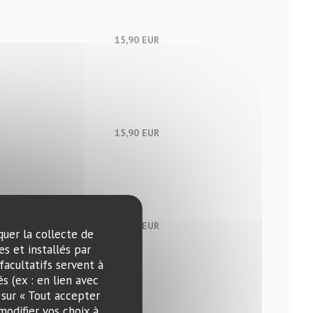
15,90 EUR
15,90 EUR
15,90 EUR
quer la collecte de
s et installés par
facultatifs servent à
s (ex : en lien avec
 sur « Tout accepter
modifier vos choix à