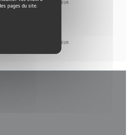
15,90 EUR
es pages du site.
15,90 EUR
e nouvelle fenêtre))
enêtre))
velle fenêtre))