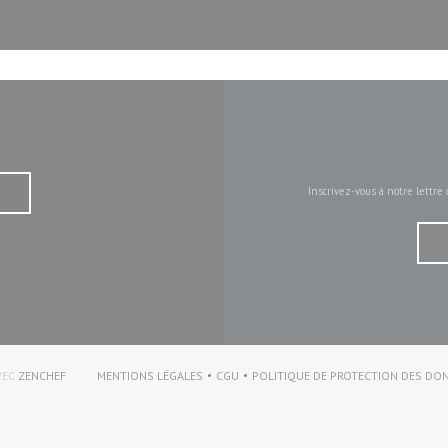
Inscrivez-vous à notre lettr
((OUVRE UNE NOUVELLE FENÊTRE))
VEC
ZENCHEF
MENTIONS LÉGALES
CGU
POLITIQUE DE PROTECTION DES DO
((OUVRE UNE NOUVELLE FENÊTRE))
((OUVRE UNE NOUVELLE FENÊTRE))
(