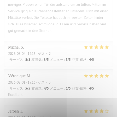
nerviges Piepen einer Tür die aufstand um zu lüften. Mitten im
Service ging ein Küchenangestellter an unserem Tisch mit einer
Mülltüte vorbei. Die Toilette hat auch ihr besten Zeiten hinter
sich. Alles bisschen schmuddelig. Essen und Service haben viel
gut gemacht in den Sternen.
Michel
S
2026-08-04
- 12:15 - ゲスト 2
サービス
:
5
/5
雰囲気
:
3
/5
メニュー
:
5
/5
品質-価格
:
4
/5
Véronique
M
2026-08-01
- 19:15 - ゲスト 3
サービス
:
5
/5
雰囲気
:
4
/5
メニュー
:
5
/5
品質-価格
:
4
/5
Excellent!
Jeroen
T