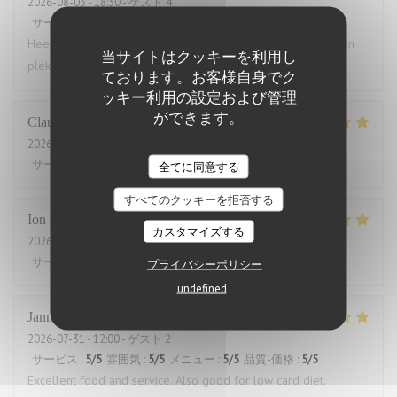
2026-08-03
- 18:30 - ゲスト 4
サービス
:
5
/5
雰囲気
:
4
/5
メニュー
:
5
/5
品質-価格
:
4
/5
Heerlijk gegeten. Grote porties, zelden zo vol gezeten. Geen
当サイトはクッキーを利用し
plek voor een toetje.
ております。お客様自身でク
ッキー利用の設定および管理
ができます。
Claude
B
2026-07-31
- 19:45 - ゲスト 2
サービス
:
5
/5
雰囲気
:
5
/5
メニュー
:
5
/5
品質-価格
:
5
/5
全てに同意する
すべてのクッキーを拒否する
Ion
P
カスタマイズする
2026-07-31
- 21:30 - ゲスト 2
サービス
:
5
/5
雰囲気
:
5
/5
メニュー
:
5
/5
品質-価格
:
5
/5
プライバシーポリシー
undefined
Janne
V
2026-07-31
- 12:00 - ゲスト 2
サービス
:
5
/5
雰囲気
:
5
/5
メニュー
:
5
/5
品質-価格
:
5
/5
Excellent food and service. Also good for low card diet.