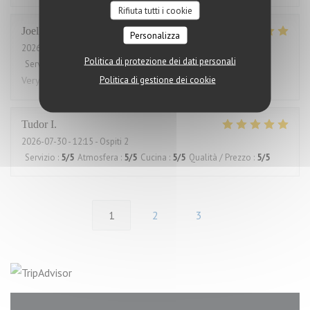
Rifiuta tutti i cookie
Joelle
L
Personalizza
2026-07-30
- 12:00 - Ospiti 2
Politica di protezione dei dati personali
Servizio
:
5
/5
Atmosfera
:
5
/5
Cucina
:
5
/5
Qualità / Prezzo
:
5
/5
Politica di gestione dei cookie
Very good and always great service
Tudor
I
2026-07-30
- 12:15 - Ospiti 2
Servizio
:
5
/5
Atmosfera
:
5
/5
Cucina
:
5
/5
Qualità / Prezzo
:
5
/5
1
2
3