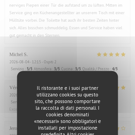
nerviges Piepen einer Tür die aufstand um zu lüften. Mitten im
Service ging ein Küchenangestellter an unserem Tisch mit einer
Mülltüte vorbei. Die Toilette hat auch ihr besten Zeiten hinter
sich. Alles bisschen schmuddelig. Essen und Service haben viel
gut gemacht in den Sternen.
Michel
S
2026-08-04
- 12:15 - Ospiti 2
Servizio
:
5
/5
Atmosfera
:
3
/5
Cucina
:
5
/5
Qualità / Prezzo
:
4
/5
Il ristorante e i suoi partner
Véronique
M
utilizzano cookies su questo
2026-08-01
- 19:15 - Ospiti 3
sito, che possono comportare
Servizio
:
5
/5
Atmosfera
:
4
/5
Cucina
:
5
/5
Qualità / Prezzo
:
4
/5
la raccolta di dati personali. I
Excellent!
cookies denominati
«necessari» sono obbligatori e
installati per impostazione
Jeroen
T
predefinita. Altri cookies