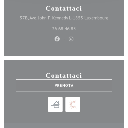
Contattaci
((apre una
37B, Ave. John F. Kennedy L-1855 Luxembourg
26 68 46 83
Facebook ((apre una nuova finest
Instagram ((apre una nuova
Contattaci
PRENOTA