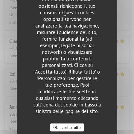
2026-08-03
- 18:30 - Ospiti 4
opzionali richiedono il tuo
Servizio
:
5
/5
Atmosfera
:
4
/5
Cucina
:
5
/5
Qualità / Prezzo
:
4
/5
consenso. Questi cookies
Heerlijk gegeten. Grote porties, zelden zo vol gezeten. Geen
opzionali servono per
plek voor een toetje.
analizzare la tua navigazione,
misurare l'audience del sito,
fornire funzionalità (ad
Claude
B
esempio, legate ai social
2026-07-31
- 19:45 - Ospiti 2
network) o visualizzare
Servizio
:
5
/5
Atmosfera
:
5
/5
Cucina
:
5
/5
Qualità / Prezzo
:
5
/5
pubblicità o contenuti
personalizzati. Clicca su
'Accetta tutto', 'Rifiuta tutto' o
Ion
P
'Personalizza' per gestire le
2026-07-31
- 21:30 - Ospiti 2
tue preferenze. Puoi
Servizio
:
5
/5
Atmosfera
:
5
/5
Cucina
:
5
/5
Qualità / Prezzo
:
5
/5
modificare le tue scelte in
qualsiasi momento cliccando
sull'icona del cookie in basso a
Janne
V
sinistra delle pagine del sito.
2026-07-31
- 12:00 - Ospiti 2
Servizio
:
5
/5
Atmosfera
:
5
/5
Cucina
:
5
/5
Qualità / Prezzo
:
5
/5
Ok, accetta tutto
Excellent food and service. Also good for low card diet.