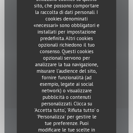
sito, che possono comportare
Ristorante Greco
la raccolta di dati personali. I
cookies denominati
«necessari» sono obbligatori e
Servizi
installati per impostazione
eventi, Afterwork, Terrazzo, Connessione wifi
predefinita. Altri cookies
opzionali richiedono il tuo
Metodo di pagamento
consenso. Questi cookies
opzionali servono per
Pagamento mobile, Senza contatto, Apple Pay,
analizzare la tua navigazione,
Union Pay, Sodexo Assegno, Buoni pasto, Maestro,
misurare l'audience del sito,
Contactless Payment, Eurocard / Mastercard,
fornire funzionalità (ad
esempio, legate ai social
Titoli Restaurant, Contanti, Visa, American
network) o visualizzare
Express, Bancomat
pubblicità o contenuti
personalizzati. Clicca su
'Accetta tutto', 'Rifiuta tutto' o
'Personalizza' per gestire le
tue preferenze. Puoi
Orari
modificare le tue scelte in