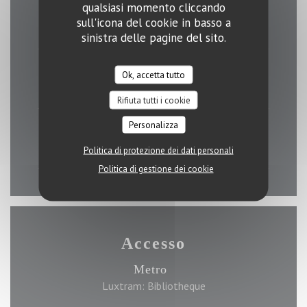
qualsiasi momento cliccando
Lun
-
Gio
sull'icona del cookie in basso a
11:30 - 15:00
18:00 - 23:00
•
sinistra delle pagine del sito.
Ven
-
Sab
Ok, accetta tutto
11:30 - 15:00
18:00 - 00:00
•
Rifiuta tutti i cookie
Personalizza
Domenica
12:30 - 21:00
Politica di protezione dei dati personali
Politica di gestione dei cookie
Accesso
Metro
Luxtram: Bibliotheque