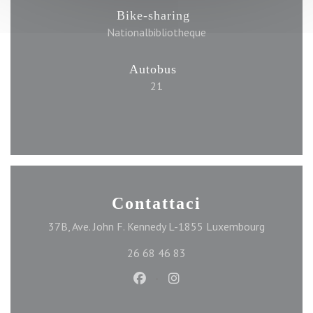
Bike-sharing
Nationalbibliotheque
Autobus
21
Contattaci
((apre una
37B, Ave. John F. Kennedy L-1855 Luxembourg
26 68 46 83
Facebook ((apre una nuova finest
Instagram ((apre una nuova