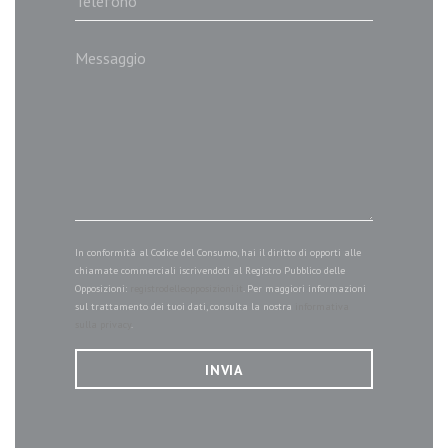
In conformità al Codice del Consumo, hai il diritto di opporti alle
chiamate commerciali iscrivendoti al Registro Pubblico delle
Opposizioni:
registrodelleopposizioni.it
. Per maggiori informazioni
sul trattamento dei tuoi dati, consulta la nostra
informativa
sulla privacy
.