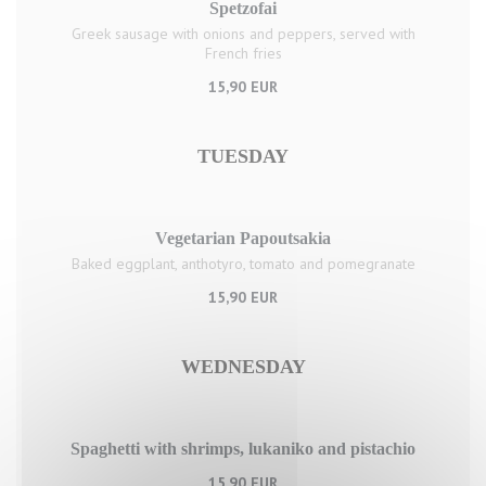
Spetzofai
Greek sausage with onions and peppers, served with
French fries
15,90 EUR
TUESDAY
Vegetarian Papoutsakia
Baked eggplant, anthotyro, tomato and pomegranate
15,90 EUR
WEDNESDAY
Spaghetti with shrimps, lukaniko and pistachio
15,90 EUR