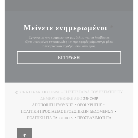
Μείνετε ενημερωμένοι
*
Εγγραφείτε στο ενημερωτικό μας δελτίο για να λαμβάνετε
εξατομικευμένες επικοινωνίες και προσφορές μάρκετινγκ μέσω
ηλεκτρονικού ταχυδρομείου από εμάς.
ΕΓΓΡΑΦΉ
© 2026 ELA GREEK CUISINE — Η ΙΣΤΟΣΕΛΊΔΑ ΤΟΥ ΕΣΤΙΑΤΟΡΊΟΥ
((ΑΝΟΊΓΕΙ ΣΕ ΝΈΟ ΠΑ
ΔΗΜΙΟΥΡΓΉΘΗΚΕ ΑΠΌ
ZENCHEF
ΑΠΟΠΟΊΗΣΗ ΕΥΘΎΝΗΣ
ΌΡΟΙ ΧΡΉΣΗΣ
((ΑΝΟΊΓΕΙ ΣΕ ΝΈΟ ΠΑΡΆΘΥΡΟ))
((ΑΝΟΊΓΕΙ ΣΕ ΝΈΟ ΠΑΡΆΘ
ΠΟΛΙΤΙΚΉ ΠΡΟΣΤΑΣΊΑΣ ΠΡΟΣΩΠΙΚΏΝ ΔΕΔΟΜΈΝΩΝ
((ΑΝΟΊΓΕΙ ΣΕ ΝΈΟ ΠΑΡΆΘΥΡΟ))
ΠΟΛΙΤΙΚΉ ΓΙΑ ΤΑ COOKIES
ΠΡΟΣΒΑΣΙΜΌΤΗΤΑ
((ΑΝΟΊΓΕΙ ΣΕ ΝΈΟ ΠΑΡΆΘΥΡΟ))
((ΑΝΟΊΓΕΙ ΣΕ ΝΈΟ ΠΑΡΆ