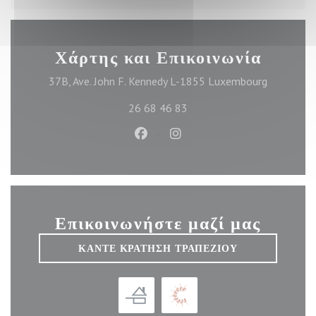
Χάρτης και Επικοινωνία
((ανοίγει 
37B, Ave. John F. Kennedy L-1855 Luxembourg
26 68 46 83
Facebook ((ανοίγει σε νέο παράθυ
Instagram ((ανοίγει σε νέο
Επικοινωνήστε μαζί μας
ΚΆΝΤΕ ΚΡΆΤΗΣΗ ΤΡΑΠΕΖΙΟΎ